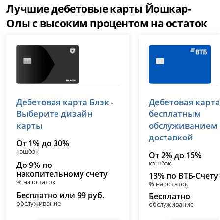
Лучшие дебетовые карты Йошкар-
Олы с высоким процентом на остаток
Т-Банк (Тинькофф)
ВТБ
Дебетовая карта Блэк -
Дебетовая карта
лицензия № 2673
лицензия № 1000
Выберите дизайн
бесплатным
карты
обслуживанием
доставкой
От 1% до 30%
кэшбэк
От 2% до 15%
кэшбэк
До 9% по
накопительному счету
13% по ВТБ-Счету
% на остаток
% на остаток
Бесплатно или 99 руб.
Бесплатно
обслуживание
обслуживание