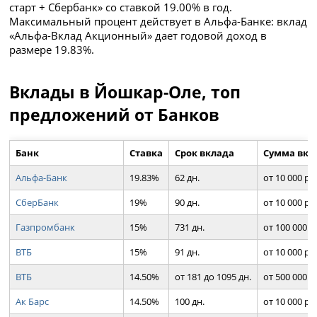
старт + Сбербанк» со ставкой 19.00% в год.
Максимальный процент действует в Альфа-Банке: вклад
«Альфа-Вклад Акционный» дает годовой доход в
размере 19.83%.
Вклады в Йошкар-Оле, топ
предложений от Банков
Банк
Ставка
Срок вклада
Сумма вкл
Альфа-Банк
19.83%
62 дн.
от 10 000 ру
СберБанк
19%
90 дн.
от 10 000 ру
Газпромбанк
15%
731 дн.
от 100 000 р
ВТБ
15%
91 дн.
от 10 000 ру
ВТБ
14.50%
от 181 до 1095 дн.
от 500 000 р
Ак Барс
14.50%
100 дн.
от 10 000 ру