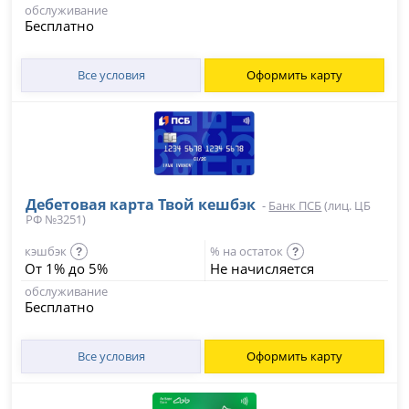
обслуживание
Бесплатно
Все условия
Оформить карту
Дебетовая карта Твой кешбэк
-
Банк ПСБ
(лиц. ЦБ
РФ №3251)
кэшбэк
% на остаток
?
?
От 1% до 5%
Не начисляется
обслуживание
Бесплатно
Все условия
Оформить карту