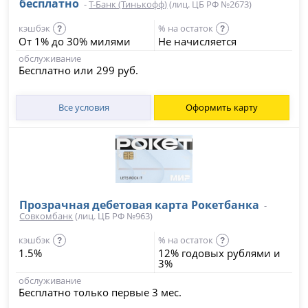
бесплатно
-
Т-Банк (Тинькофф)
(лиц. ЦБ РФ №2673)
кэшбэк
% на остаток
?
?
От 1% до 30% милями
Не начисляется
обслуживание
Бесплатно или 299 руб.
Все условия
Оформить карту
Прозрачная дебетовая карта Рокетбанка
-
Совкомбанк
(лиц. ЦБ РФ №963)
кэшбэк
% на остаток
?
?
1.5%
12% годовых рублями и
3%
обслуживание
Бесплатно только первые 3 мес.