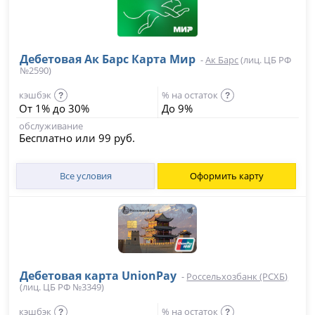
Дебетовая Ак Барс Карта Мир
-
Ак Барс
(лиц. ЦБ РФ
№2590)
кэшбэк
% на остаток
?
?
От 1% до 30%
До 9%
обслуживание
Бесплатно или 99 руб.
Все условия
Оформить карту
Дебетовая карта UnionPay
-
Россельхозбанк (РСХБ)
(лиц. ЦБ РФ №3349)
кэшбэк
% на остаток
?
?