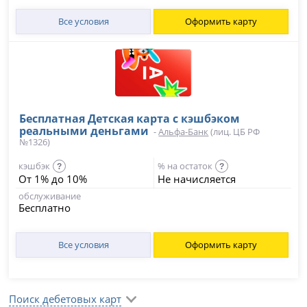
Все условия
Оформить карту
Бесплатная Детская карта с кэшбэком
реальными деньгами
-
Альфа-Банк
(лиц. ЦБ РФ
№1326)
кэшбэк
% на остаток
?
?
От 1% до 10%
Не начисляется
обслуживание
Бесплатно
Все условия
Оформить карту
Поиск дебетовых карт