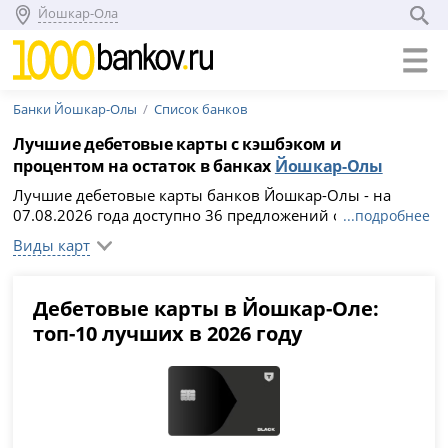
Йошкар-Ола
Банки Йошкар-Олы
Список банков
Лучшие дебетовые карты с кэшбэком и
процентом на остаток в банках
Йошкар-Олы
Лучшие дебетовые карты банков Йошкар-Олы - на
07.08.2026 года доступно 36 предложений онлайн.
...подробнее
Банки Йошкар-Олы предлагают бесплатное
Виды карт
обслуживание и доставку карт до дома, кэшбэк и
начисление процентов на остаток. Чтобы заказать
дебетовую карту, сравните условия, подберите
Дебетовые карты в Йошкар-Оле:
выгодный вариант и заполните анкету на официальном
топ-10 лучших в 2026 году
сайте кредитного учреждения.