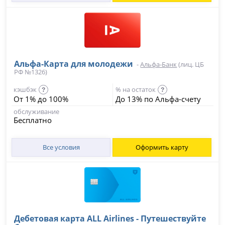
Альфа-Карта для молодежи
-
Альфа-Банк
(лиц. ЦБ
РФ №1326)
кэшбэк
% на остаток
?
?
От 1% до 100%
До 13% по Альфа-счету
обслуживание
Бесплатно
Все условия
Оформить карту
Дебетовая карта ALL Airlines - Путешествуйте