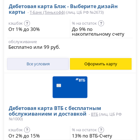
Дебетовая карта Блэк - Выберите дизайн
карты
-
Т-Банк (Тинькофф)
(лиц. ЦБ РФ №2673)
кэшбэк
% на остаток
?
?
От 1% до 30%
До 9% по
накопительному счету
обслуживание
Бесплатно или 99 руб.
Все условия
Оформить карту
Дебетовая карта ВТБ с бесплатным
обслуживанием и доставкой
-
ВТБ
(лиц. ЦБ РФ
№1000)
кэшбэк
% на остаток
?
?
От 2% до 15%
13% по ВТБ-Счету