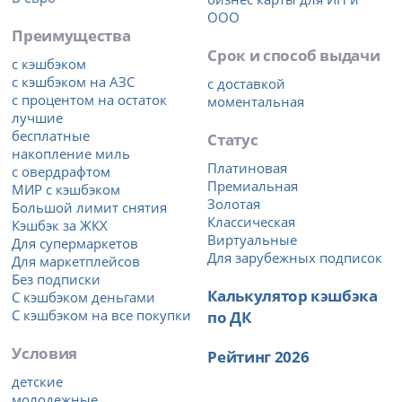
ООО
Преимущества
Срок и способ выдачи
с кэшбэком
с кэшбэком на АЗС
с доставкой
с процентом на остаток
моментальная
лучшие
бесплатные
Статус
накопление миль
Платиновая
с овердрафтом
Премиальная
МИР с кэшбэком
Золотая
Большой лимит снятия
Классическая
Кэшбэк за ЖКХ
Виртуальные
Для супермаркетов
Для зарубежных подписок
Для маркетплейсов
Без подписки
Калькулятор кэшбэка
С кэшбэком деньгами
С кэшбэком на все покупки
по ДК
Условия
Рейтинг 2026
детские
молодежные