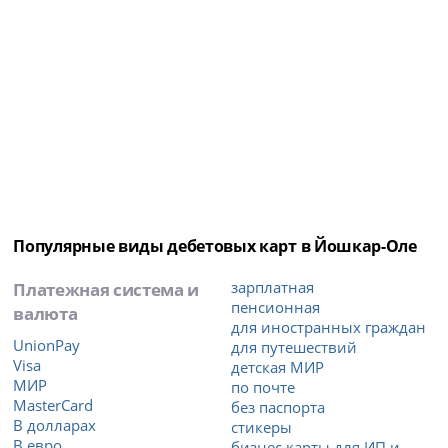
Популярные виды дебетовых карт в Йошкар-Оле
Платежная система и
зарплатная
пенсионная
валюта
для иностранных граждан
UnionPay
для путешествий
Visa
детская МИР
МИР
по почте
MasterCard
без паспорта
В долларах
стикеры
В евро
бизнес карты для ИП и