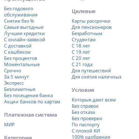
Без годового
Целевые
обслуживания
Снятие без %
Карты рассрочки
Самые выгодные
Для пенсионеров
Лучшие кредитки
Безработным
С онлайн-заявкой
Студентам
С доставкой
С 18 лет
С кэшбеком
С 19 лет
Без процентов
С 20 лет
Моментальные
С 21 года
Срочно
Для путешествий
За 5 минут
Для снятия наличных
Экспресс
Безлимитные
Условия
Без посещения банка
Которые дают всем
Акции банков по картам
Без справок
Без отказа
Платежная система
Без проверки
МИР
По паспорту
С плохой КИ
Категория
100% одобрения