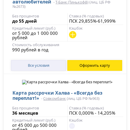
автолюбителей
-
Т-Банк (Тинькофф)
(лиц. ЦБ РФ
№2673)
Без процентов
Ставка (% годовых)
до 55 дней
ПСК 29,855%-61,999%
Кредитный лимит (руб.)
Кэшбэк
от 5 000 до 1 000 000
рублей
Стоимость обслуживания
990 рублей в год
Все условия
Оформить карту
Карта рассрочки Халва - «Всегда без
переплат!»
-
Совкомбанк
(лиц. ЦБ РФ №963)
Без процентов
Ставка (% годовых)
36 месяцев
ПСК 0,000% - 14,205%
Кредитный лимит (руб.)
Кэшбэк
от 45 000 до 500 000
рублей