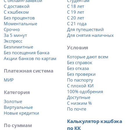
С онлайн-заявкой
Студентам
С доставкой
С 18 лет
С кэшбеком
С 19 лет
Без процентов
С 20 лет
Моментальные
С 21 года
Срочно
Для путешествий
За 5 минут
Для снятия наличных
Экспресс
Безлимитные
Условия
Без посещения банка
Которые дают всем
Акции банков по картам
Без справок
Без отказа
Платежная система
Без проверки
МИР
По паспорту
С плохой КИ
Категория
100% одобрения
Доступные
Золотые
С низким %
Виртуальные
По почте
Новые кредитки
Калькулятор кэшбэка
По суммам
по КК