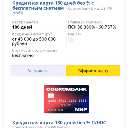
Кредитная карта 180 дней без % с
бесплатным снятием
-
Совкомбанк
(лиц. ЦБ РФ
№963)
Без процентов
Ставка (% годовых)
180 дней
ПСК 38,380% - 60,757%
Кредитный лимит (руб.)
Кэшбэк
от 45 000 до 500 000
рублей
Стоимость обслуживания
Бесплатно
Все условия
Оформить карту
Кредитная карта 180 дней без % ПЛЮС
-
Совкомбанк
(лиц. ЦБ РФ №963)