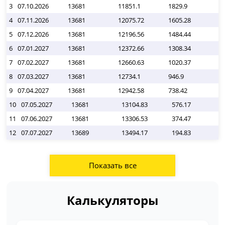
3
07.10.2026
13681
11851.1
1829.9
0
4
07.11.2026
13681
12075.72
1605.28
0
5
07.12.2026
13681
12196.56
1484.44
0
6
07.01.2027
13681
12372.66
1308.34
0
7
07.02.2027
13681
12660.63
1020.37
0
8
07.03.2027
13681
12734.1
946.9
0
9
07.04.2027
13681
12942.58
738.42
0
10
07.05.2027
13681
13104.83
576.17
11
07.06.2027
13681
13306.53
374.47
12
07.07.2027
13689
13494.17
194.83
Показать все
Калькуляторы