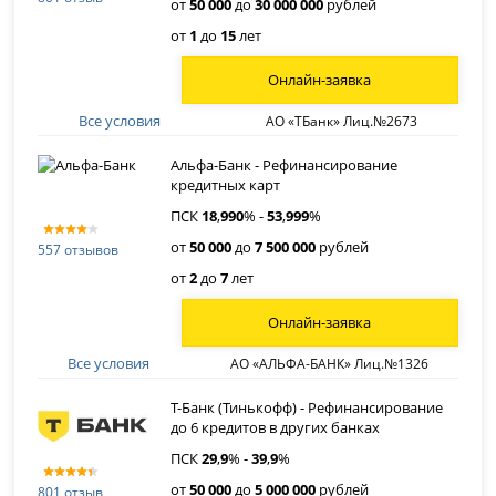
от
50 000
до
30 000 000
рублей
от
1
до
15
лет
Онлайн-заявка
Все условия
АО «ТБанк» Лиц.№2673
Альфа-Банк - Рефинансирование
кредитных карт
ПСК
18
,
990
% -
53
,
999
%
от
50 000
до
7 500 000
рублей
557 отзывов
от
2
до
7
лет
Онлайн-заявка
Все условия
АО «АЛЬФА-БАНК» Лиц.№1326
Т-Банк (Тинькофф) - Рефинансирование
до 6 кредитов в других банках
ПСК
29
,
9
% -
39
,
9
%
от
50 000
до
5 000 000
рублей
801 отзыв