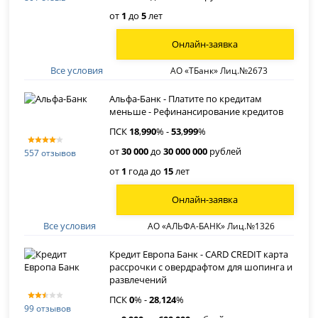
от
1
до
5
лет
Онлайн-заявка
Все условия
АО «ТБанк» Лиц.№2673
Альфа-Банк - Платите по кредитам
меньше - Рефинансирование кредитов
ПСК
18
,
990
% -
53
,
999
%
от
30 000
до
30 000 000
рублей
557 отзывов
от
1
года до
15
лет
Онлайн-заявка
Все условия
АО «АЛЬФА-БАНК» Лиц.№1326
Кредит Европа Банк - CARD CREDIT карта
рассрочки с овердрафтом для шопинга и
развлечений
ПСК
0
% -
28
,
124
%
99 отзывов