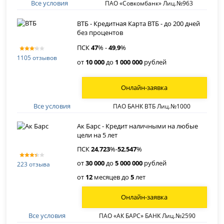
Все условия
ПАО «Совкомбанк» Лиц.№963
ВТБ - Кредитная Карта ВТБ - до 200 дней
без процентов
ПСК
47
% -
49
,
9
%
1105 отзывов
от
10 000
до
1 000 000
рублей
Онлайн-заявка
Все условия
ПАО БАНК ВТБ Лиц.№1000
Ак Барс - Кредит наличными на любые
цели на 5 лет
ПСК
24
,
723
%-
52
,
547
%
от
30 000
до
5 000 000
рублей
223 отзыва
от
12
месяцев до
5
лет
Онлайн-заявка
Все условия
ПАО «АК БАРС» БАНК Лиц.№2590