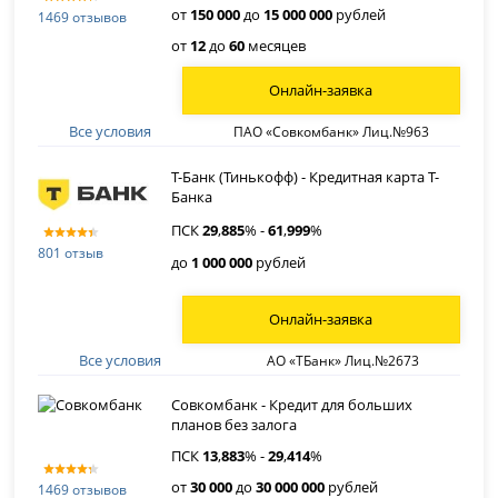
от
150 000
до
15 000 000
рублей
1469 отзывов
от
12
до
60
месяцев
Онлайн-заявка
Все условия
ПАО «Совкомбанк» Лиц.№963
Т-Банк (Тинькофф) - Кредитная карта Т-
Банка
ПСК
29
,
885
% -
61
,
999
%
801 отзыв
до
1 000 000
рублей
Онлайн-заявка
Все условия
АО «ТБанк» Лиц.№2673
Совкомбанк - Кредит для больших
планов без залога
ПСК
13
,
883
% -
29
,
414
%
от
30 000
до
30 000 000
рублей
1469 отзывов