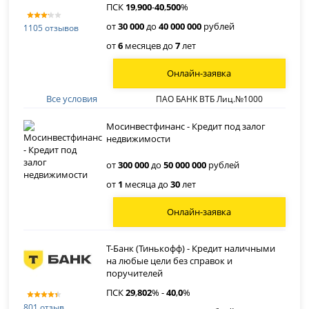
ПСК
19
,
900
-
40
,
500
%
от
30 000
до
40 000 000
рублей
1105 отзывов
от
6
месяцев до
7
лет
Онлайн-заявка
Все условия
ПАО БАНК ВТБ Лиц.№1000
Мосинвестфинанс - Кредит под залог
недвижимости
от
300 000
до
50 000 000
рублей
от
1
месяца до
30
лет
Онлайн-заявка
Т-Банк (Тинькофф) - Кредит наличными
на любые цели без справок и
поручителей
ПСК
29
,
802
% -
40
,
0
%
801 отзыв