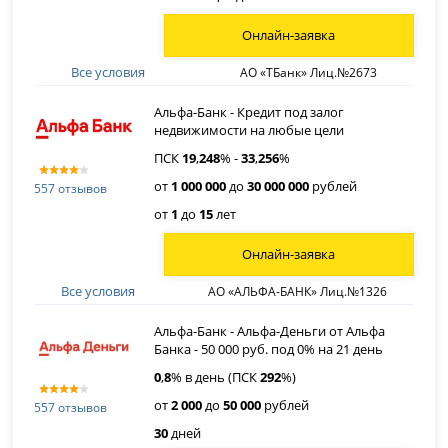
Онлайн-заявка
Все условия
АО «ТБанк» Лиц.№2673
Альфа-Банк - Кредит под залог
недвижимости на любые цели
ПСК
19
,
248
% -
33
,
256
%
от
1 000 000
до
30 000 000
рублей
557 отзывов
от
1
до
15
лет
Онлайн-заявка
Все условия
АО «АЛЬФА-БАНК» Лиц.№1326
Альфа-Банк - Альфа-Деньги от Альфа
Банка - 50 000 руб. под 0% на 21 день
0
,
8
% в день (ПСК
292
%)
от
2 000
до
50 000
рублей
557 отзывов
30
дней