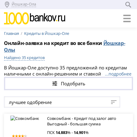
Йошкар-Ола
Главная
Кредиты в Йошкар-Оле
Онлайн-заявка на кредит во все банки
Йошкар-
Олы
Найдено 35 кредитов
В Йошкар-Оле доступно 35 предложений по кредитам
наличными с онлайн-решением и ставкой от 13.883%.
...подробнее
Сравните условия банков за 5 минут: сумму, срок,
Подобрать
ставку, требования к заемщику и вероятность
одобрения. Подавайте заявку в выбранный банк
напрямую — это безопаснее для кредитного рейтинга,
лучшее одобрение
чем отправлять единую анкету сразу в несколько
банков.
Совкомбанк - Кредит под залог авто
Выгодный - большая сумма
ПСК
14
,
883
% -
14
,
901
%