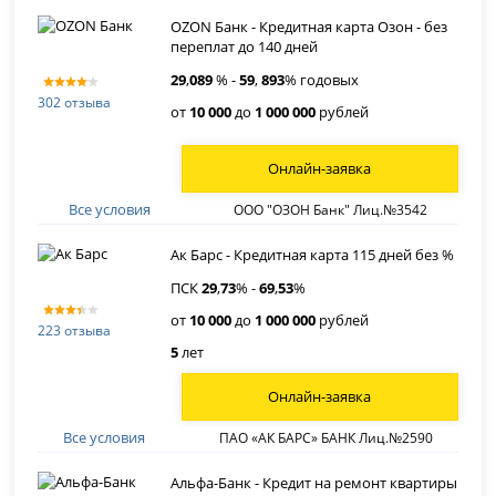
OZON Банк - Кредитная карта Озон - без
переплат до 140 дней
29
,
089
% -
59
,
893
% годовых
302 отзыва
от
10 000
до
1 000 000
рублей
Онлайн-заявка
Все условия
ООО "ОЗОН Банк" Лиц.№3542
Ак Барс - Кредитная карта 115 дней без %
ПСК
29
,
73
% -
69
,
53
%
от
10 000
до
1 000 000
рублей
223 отзыва
5
лет
Онлайн-заявка
Все условия
ПАО «АК БАРС» БАНК Лиц.№2590
Альфа-Банк - Кредит на ремонт квартиры