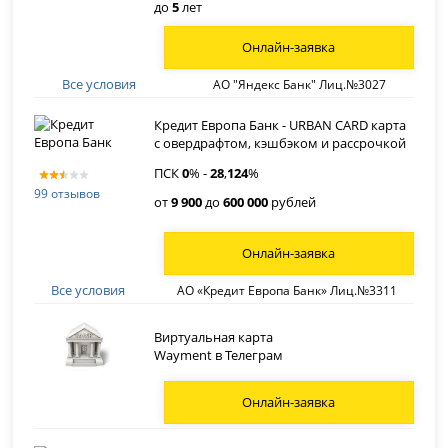
до
5
лет
Онлайн-заявка
Все условия
АО "Яндекс Банк" Лиц.№3027
Кредит Европа Банк - URBAN CARD карта
с овердрафтом, кэшбэком и рассрочкой
ПСК
0
% -
28
,
124
%
99 отзывов
от
9 900
до
600 000
рублей
Онлайн-заявка
Все условия
АО «Кредит Европа Банк» Лиц.№3311
Виртуальная карта
Wayment в Телеграм
Онлайн-заявка