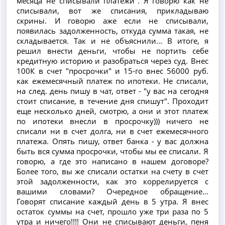
месяца не списывали платежи". Я говорю как не
списывали, вот же списания, прикладываю
скрины. И говорю аже если не списывали,
появилась задолженность, откуда сумма такая, не
складывается. Так и не объяснили... В итоге, я
решил внести деньги, чтобы не портить себе
кредитную историю и разобраться через суд. Внес
100К в счет "просрочки" и 15-го внес 56000 руб.
как ежемесячный платеж по ипотеки. Не списали,
на след. день пишу в чат, ответ - "у вас на сегодня
стоит списание, в течение дня спишут". Проходит
еще несколько дней, смотрю, а они и этот платеж
по ипотеки внесли в просрочку))) ничего не
списали ни в счет долга, ни в счет ежемесячного
платежа. Опять пишу, ответ банка - у вас должна
быть вся сумма просрочки, чтобы мы ее списали. Я
говорю, а где это написано в нашем договоре?
Более того, вы же списали остатки на счету в счет
этой задолженности, как это коррелируется с
вашими словами? Очередное обращение...
Говорят списание каждый день в 5 утра. Я внес
остаток суммы на счет, прошло уже три раза по 5
утра и ничего!!!! Они не списывают деньги, пеня