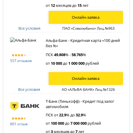
от
12
месяцев до
15
лет
Онлайн-заявка
Все условия
ПАО «Совкомбанк» Лиц.№963
Альфа-Банк - Кредитная карта «100 дней
без %»
ПСК
49
,
808
% -
58
,
765
%
557 отзывов
от
10 000
до
1 000 000
рублей
Онлайн-заявка
Все условия
АО «АЛЬФА-БАНК» Лиц.№1326
Т-Банк (Тинькофф) - Кредит под залог
автомобиля
ПСК от
22
,
9
% до
32
,
9
%
от
100 000
до
7 000 000
рублей
801 отзыв
от
3
месяцев до
7
лет