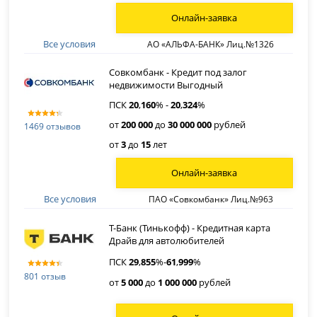
Онлайн-заявка
Все условия
АО «АЛЬФА-БАНК» Лиц.№1326
Совкомбанк - Кредит под залог
недвижимости Выгодный
ПСК
20
,
160
% -
20
,
324
%
от
200 000
до
30 000 000
рублей
1469 отзывов
от
3
до
15
лет
Онлайн-заявка
Все условия
ПАО «Совкомбанк» Лиц.№963
Т-Банк (Тинькофф) - Кредитная карта
Драйв для автолюбителей
ПСК
29
,
855
%-
61
,
999
%
801 отзыв
от
5 000
до
1 000 000
рублей