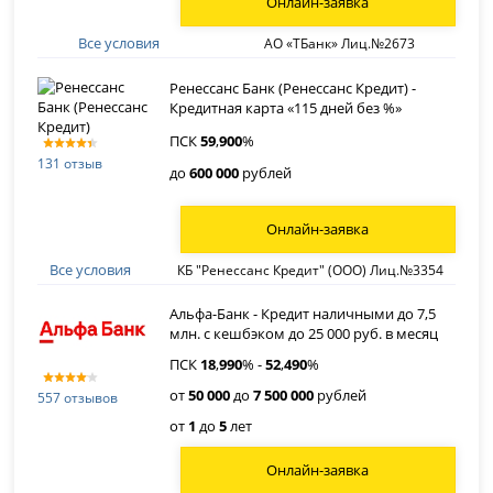
Онлайн-заявка
Все условия
АО «ТБанк» Лиц.№2673
Ренессанс Банк (Ренессанс Кредит) -
Кредитная карта «115 дней без %»
ПСК
59
,
900
%
131 отзыв
до
600 000
рублей
Онлайн-заявка
Все условия
КБ "Ренессанс Кредит" (ООО) Лиц.№3354
Альфа-Банк - Кредит наличными до 7,5
млн. с кешбэком до 25 000 руб. в месяц
ПСК
18
,
990
% -
52
,
490
%
от
50 000
до
7 500 000
рублей
557 отзывов
от
1
до
5
лет
Онлайн-заявка