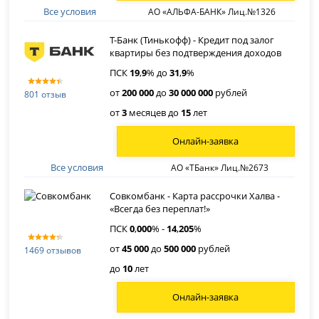
Все условия
АО «АЛЬФА-БАНК» Лиц.№1326
Т-Банк (Тинькофф) - Кредит под залог
квартиры без подтверждения доходов
ПСК
19
,
9
% до
31
,
9
%
от
200 000
до
30 000 000
рублей
801 отзыв
от
3
месяцев до
15
лет
Онлайн-заявка
Все условия
АО «ТБанк» Лиц.№2673
Совкомбанк - Карта рассрочки Халва -
«Всегда без переплат!»
ПСК
0
,
000
% -
14
,
205
%
от
45 000
до
500 000
рублей
1469 отзывов
до
10
лет
Онлайн-заявка