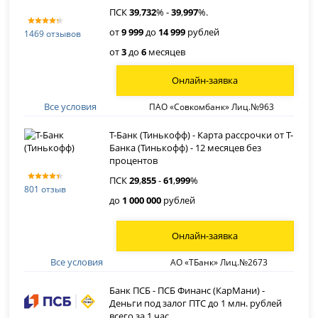
ПСК
39
,
732
% -
39
,
997
%.
от
9 999
до
14 999
рублей
1469 отзывов
от
3
до
6
месяцев
Онлайн-заявка
Все условия
ПАО «Совкомбанк» Лиц.№963
Т-Банк (Тинькофф) - Карта рассрочки от Т-
Банка (Тинькофф) - 12 месяцев без
процентов
ПСК
29
,
855
-
61
,
999
%
801 отзыв
до
1 000 000
рублей
Онлайн-заявка
Все условия
АО «ТБанк» Лиц.№2673
Банк ПСБ - ПСБ Финанс (КарМани) -
Деньги под залог ПТС до 1 млн. рублей
всего за 1 час