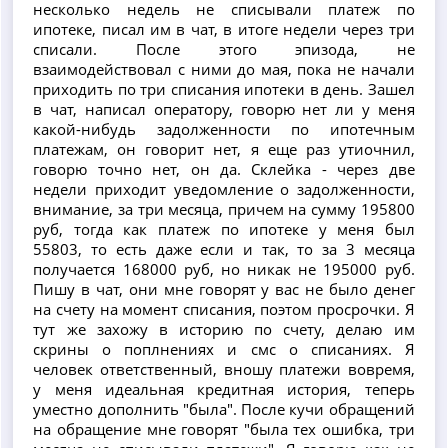
несколько недель не списывали платеж по
ипотеке, писал им в чат, в итоге недели через три
списали. После этого эпизода, не
взаимодействовал с ними до мая, пока не начали
приходить по три списания ипотеки в день. Зашел
в чат, написал оператору, говорю нет ли у меня
какой-нибудь задолженности по ипотечным
платежам, он говорит нет, я еще раз утиочнил,
говорю точно нет, он да. Склейка - через две
недели приходит уведомление о задолженности,
внимание, за три месяца, причем на сумму 195800
руб, тогда как платеж по ипотеке у меня был
55803, то есть даже если и так, то за 3 месяца
получается 168000 руб, но никак не 195000 руб.
Пишу в чат, они мне говорят у вас не было денег
на счету на момент списания, поэтом просрочки. Я
тут же захожу в историю по счету, делаю им
скрины о поплнениях и смс о списаниях. Я
человек ответственный, вношу платежи вовремя,
у меня идеальная кредитная история, теперь
уместно дополнить "была". После кучи обращений
на обращение мне говорят "была тех ошибка, три