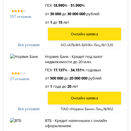
ПСК
18
,
990
% -
51
,
990
%
от
30 000
до
30 000 000
рублей
557 отзывов
от
1
до
15
лет
Онлайн-заявка
Все условия
АО «АЛЬФА-БАНК» Лиц.№1326
Норвик Банк - Кредит под залог
недвижимости до 20 млн.
ПСК
17
,
137
% -
34
,
151
% годовых
от
500 000
до
20 000 000
рублей
27 отзывов
от
1
года до
20
лет
Онлайн-заявка
Все условия
ПАО «Норвик Банк» Лиц.№902
ВТБ - Кредит наличными с онлайн
оформлением