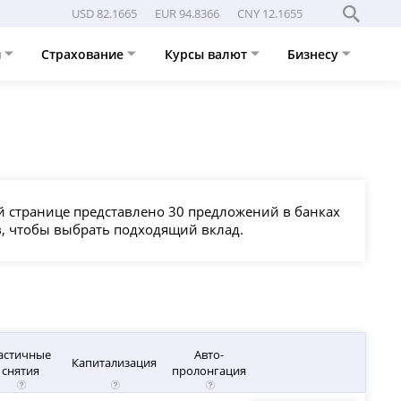
USD 82.1665
EUR 94.8366
CNY 12.1655
и
Страхование
Курсы валют
Бизнесу
й странице представлено 30 предложений в банках
, чтобы выбрать подходящий вклад.
астичные
Авто-
Капитализация
снятия
пролонгация