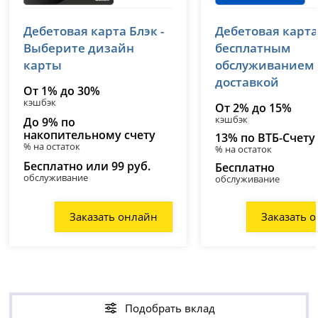
Т-Банк (Тинькофф)
ВТБ
Дебетовая карта Блэк -
Дебетовая карта
лицензия № 2673
лицензия № 1000
Выберите дизайн
бесплатным
карты
обслуживанием
доставкой
От 1% до 30%
кэшбэк
От 2% до 15%
кэшбэк
До 9% по
накопительному счету
13% по ВТБ-Счету
% на остаток
% на остаток
Бесплатно или 99 руб.
Бесплатно
обслуживание
обслуживание
Заказать онлайн
Заказать 
Подобрать вклад