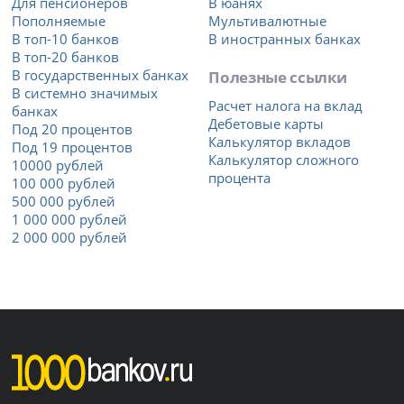
Для пенсионеров
В юанях
Пополняемые
Мультивалютные
В топ-10 банков
В иностранных банках
В топ-20 банков
В государственных банках
Полезные ссылки
В системно значимых
Расчет налога на вклад
банках
Дебетовые карты
Под 20 процентов
Калькулятор вкладов
Под 19 процентов
Калькулятор сложного
10000 рублей
процента
100 000 рублей
500 000 рублей
1 000 000 рублей
2 000 000 рублей