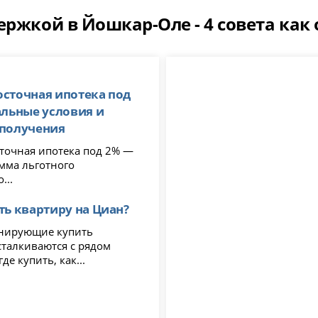
ержкой в Йошкар-Оле - 4 совета как
сточная ипотека под
альные условия и
 получения
очная ипотека под 2% —
амма льготного
...
ть квартиру на Циан?
нирующие купить
сталкиваются с рядом
де купить, как...