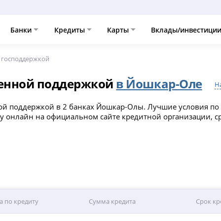
Банки
Кредиты
Карты
Вклады/инвестици
 господдержкой
венной поддержкой
в Йошкар-Оле
Н
ой поддержкой в 2 банках Йошкар-Олы. Лучшие условия по 
ку онлайн на официальном сайте кредитной организации, с
а по кредиту
Сумма кредита
Срок кр