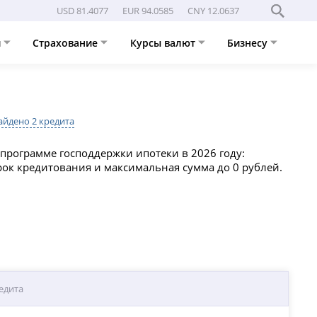
USD 81.4077
EUR 94.0585
CNY 12.0637
и
Страхование
Курсы валют
Бизнесу
айдено 2 кредита
программе господдержки ипотеки в 2026 году:
рок кредитования и максимальная сумма до 0 рублей.
едита