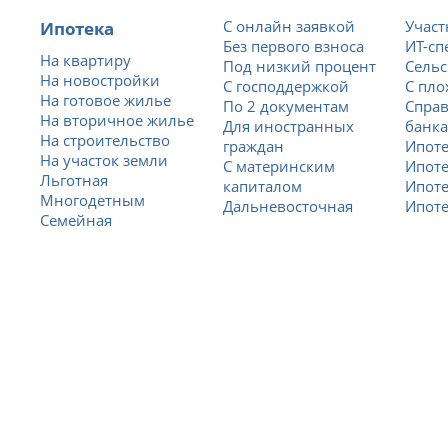
Ипотека
С онлайн заявкой
Учас
Без первого взноса
ИТ-сп
На квартиру
Под низкий процент
Сельс
На новостройки
С господдержкой
С пло
На готовое жилье
По 2 документам
Справ
На вторичное жилье
Для иностранных
банка
На строительство
граждан
Ипоте
На участок земли
С материнским
Ипоте
Льготная
капиталом
Ипоте
Многодетным
Дальневосточная
Ипоте
Семейная