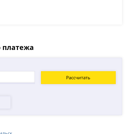
о платежа
Рассчитать
ильск
.