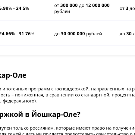
от
300 000
до
12 000 000
5
.
99
% -
24
.
5
%
от
3
д
рублей
24
.
66
% -
31
.
76
%
до
30 000 000
рублей
до
30
л
кар-Оле
о ипотечных программ с господдержкой, направленных на р
ость – пониженная, в сравнении со стандартной, процентна
, федерального).
ержкой в Йошкар-Оле?
упен только россиянам, которые имеют право на получение
я семей с детьми придется предоставить свидетельство о р