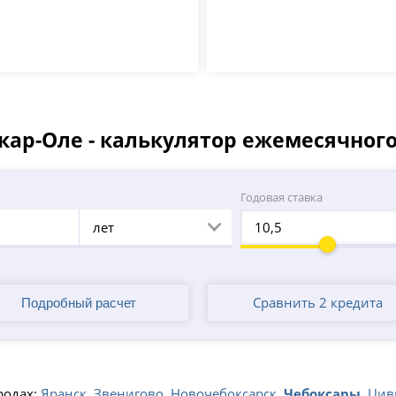
кар-Оле - калькулятор ежемесячног
а
Годовая ставка
лет
Сравнить 2 кредита
родах:
Яранск
,
Звенигово
,
Новочебоксарск
,
Чебоксары
,
Цив