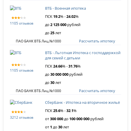
ВТБ - Военная ипотека
ПСК
19
.
2
% -
24
.
02
%
1105 отзывов
до
2 125 000
рублей
до
25
лет
Рассчитать ипотеку
ПАО БАНК ВТБ Лиц.№1000
ВТБ - Льготная Ипотека с господдержкой
для семей с детьми
ПСК
24
.
66
% -
31
.
76
%
1105 отзывов
до
30 000 000
рублей
до
30
лет
Рассчитать ипотеку
ПАО БАНК ВТБ Лиц.№1000
СберБанк - Ипотека на вторичное жильё
ПСК
25
.
6
% -
32
.
1
%
3212 отзывов
от
300 000
до
100 000 000
рублей
от
1
до
30
лет