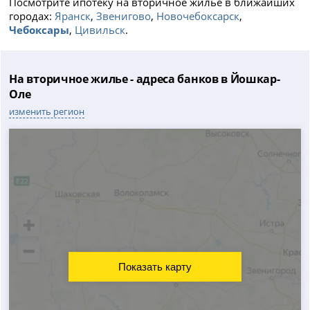
Посмотрите ипотеку на вторичное жилье в ближайших
городах:
Яранск
,
Звенигово
,
Новочебоксарск
,
Чебоксары
,
Цивильск
.
На вторичное жилье - адреса банков в Йошкар-
Оле
изменить регион
Показать карту