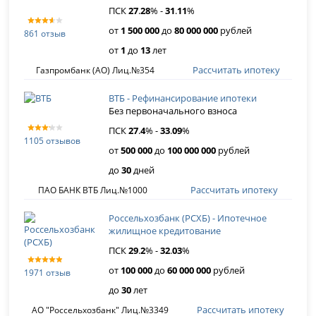
ПСК
27
.
28
% -
31
.
11
%
от
1 500 000
до
80 000 000
рублей
861 отзыв
от
1
до
13
лет
Рассчитать ипотеку
Газпромбанк (АО) Лиц.№354
ВТБ - Рефинансирование ипотеки
Без первоначального взноса
ПСК
27
.
4
% -
33
.
09
%
1105 отзывов
от
500 000
до
100 000 000
рублей
до
30
дней
Рассчитать ипотеку
ПАО БАНК ВТБ Лиц.№1000
Россельхозбанк (РСХБ) - Ипотечное
жилищное кредитование
ПСК
29
.
2
% -
32
.
03
%
от
100 000
до
60 000 000
рублей
1971 отзыв
до
30
лет
Рассчитать ипотеку
АО "Россельхозбанк" Лиц.№3349