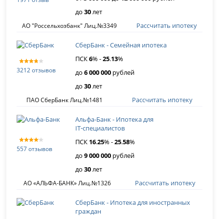
до
30
лет
Рассчитать ипотеку
АО "Россельхозбанк" Лиц.№3349
СберБанк - Семейная ипотека
ПСК
6
% -
25
.
13
%
3212 отзывов
до
6 000 000
рублей
до
30
лет
Рассчитать ипотеку
ПАО СберБанк Лиц.№1481
Альфа-Банк - Ипотека для
IT‑специалистов
ПСК
16
.
25
% -
25
.
58
%
557 отзывов
до
9 000 000
рублей
до
30
лет
Рассчитать ипотеку
АО «АЛЬФА-БАНК» Лиц.№1326
СберБанк - Ипотека для иностранных
граждан