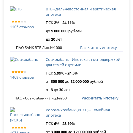
ВТБ - Дальневосточная и арктическая
ипотека
ПСК
2
% -
24
.
11
%
1105 отзывов
до
9 000 000
рублей
до
20
лет
Рассчитать ипотеку
ПАО БАНК ВТБ Лиц.№1000
Совкомбанк - Ипотека с господдержкой
для семей с детьми
ПСК
5
.
99
% -
24
.
5
%
1469 отзывов
от
300 000
до
12 000 000
рублей
от
3
до
30
лет
Рассчитать ипотеку
ПАО «Совкомбанк» Лиц.№963
Россельхозбанк (РСХБ) - Семейная
ипотека
ПСК
6
% -
23
.
19
%
от
3 000 000
до
12 000 000
рублей
1971 отзыв