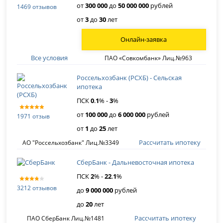
от
300 000
до
50 000 000
рублей
1469 отзывов
от
3
до
30
лет
Онлайн-заявка
Все условия
ПАО «Совкомбанк» Лиц.№963
Россельхозбанк (РСХБ) - Сельская
ипотека
ПСК
0
.
1
% -
3
%
от
100 000
до
6 000 000
рублей
1971 отзыв
от
1
до
25
лет
Рассчитать ипотеку
АО "Россельхозбанк" Лиц.№3349
СберБанк - Дальневосточная ипотека
ПСК
2
% -
22
.
1
%
3212 отзывов
до
9 000 000
рублей
до
20
лет
Рассчитать ипотеку
ПАО СберБанк Лиц.№1481