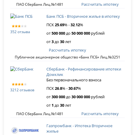
Рассчитать ипотеку
ПАО СберБанк Лиц.№1481
Банк ПСБ - Вторичное жилье в ипотеку
ПСК
25
.
69
% -
32
.
12
%
352 отзыва
от
500 000
до
50 000 000
рублей
от
3
до
30
лет
Рассчитать ипотеку
Публичное акционерное общество «Банк ПСБ» Лиц.№3251
СберБанк - Рефинансирование ипотеки
Домклик
Без первоначального взноса
ПСК
26
.
8
% -
30
.
67
%
3212 отзывов
от
300 000
до
30 000 000
рублей
от
1
до
30
лет
Рассчитать ипотеку
ПАО СберБанк Лиц.№1481
Газпромбанк - Ипотека Вторичное
жилье