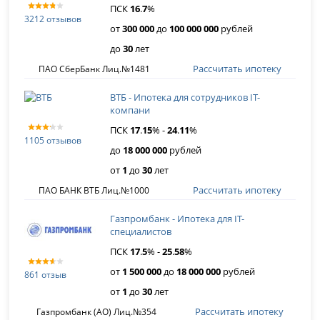
ПСК
16
.
7
%
3212 отзывов
от
300 000
до
100 000 000
рублей
до
30
лет
Рассчитать ипотеку
ПАО СберБанк Лиц.№1481
ВТБ - Ипотека для сотрудников IT-
компани
ПСК
17
.
15
% -
24
.
11
%
1105 отзывов
до
18 000 000
рублей
от
1
до
30
лет
Рассчитать ипотеку
ПАО БАНК ВТБ Лиц.№1000
Газпромбанк - Ипотека для IT-
специалистов
ПСК
17
.
5
% -
25
.
58
%
от
1 500 000
до
18 000 000
рублей
861 отзыв
от
1
до
30
лет
Рассчитать ипотеку
Газпромбанк (АО) Лиц.№354