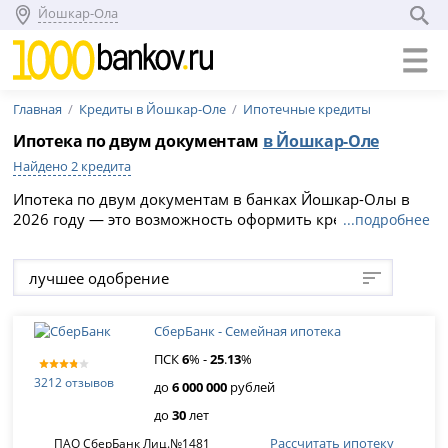
Йошкар-Ола
Главная
Кредиты в Йошкар-Оле
Ипотечные кредиты
Ипотека по двум документам
в Йошкар-Оле
Найдено 2 кредита
Ипотека по двум документам в банках Йошкар-Олы в
2026 году — это возможность оформить кредит без
...подробнее
подтверждения дохода на срок по ставке от %. Выберите
подходящую программу и подайте онлайн-заявку на
лучшее одобрение
официальном сайте банка.
СберБанк - Семейная ипотека
ПСК
6
% -
25
.
13
%
3212 отзывов
до
6 000 000
рублей
до
30
лет
Рассчитать ипотеку
ПАО СберБанк Лиц.№1481