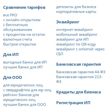
Сравнение тарифов
депозиты для бизнеса
корпоративные карты
все РКО
с онлайн-открытием
Эквайринг
с бесплатным
обслуживанием
интернет-эквайринг
с процентом на остаток
мобильный эквайринг
валютные счета
эквайринг для ИП
быстрое открытие
эквайринг по QR-коду
эквайринг с оплатой через
Для ИП
СБП
выгодные банки для ИП
Банковская гарантия
лучшие банки для ИП
банковская гарантия 44-ФЗ
Для ООО
банковская гарантия 223-
ФЗ
для юридических лиц
с овердрафтом для юр лиц
Кредиты для бизнеса
рейтинг банков для
юридических лиц
Регистрация ИП
лучшие банки для ООО