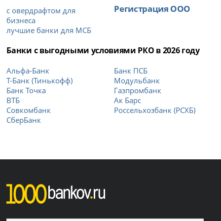
Регистрация ООО
с овердрафтом для
бизнеса
лучшие банки для МСБ
Банки с выгодными условиями РКО в 2026 году
Альфа-Банк
Банк ПСБ
Т-Банк (Тинькофф)
Модульбанк
Банк Точка
Газпромбанк
ВТБ
Ак Барс
Совкомбанк
Россельхозбанк (РСХБ)
СберБанк