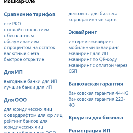
Йошкар-Оле
Сравнение тарифов
депозиты для бизнеса
корпоративные карты
все РКО
с онлайн-открытием
Эквайринг
с бесплатным
обслуживанием
интернет-эквайринг
с процентом на остаток
мобильный эквайринг
валютные счета
эквайринг для ИП
быстрое открытие
эквайринг по QR-коду
эквайринг с оплатой через
Для ИП
СБП
выгодные банки для ИП
Банковская гарантия
лучшие банки для ИП
банковская гарантия 44-ФЗ
Для ООО
банковская гарантия 223-
ФЗ
для юридических лиц
с овердрафтом для юр лиц
Кредиты для бизнеса
рейтинг банков для
юридических лиц
Регистрация ИП
лучшие банки для ООО