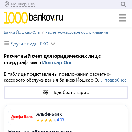
Йошкар-Ола
Банки Йошкар-Олы
Расчетно-кассовое обслуживание
Другие виды РКО
Расчетный счет для юридических лиц с
овердрафтом в
Йошкар-Оле
В таблице представлены предложения расчетно-
кассового обслуживания банков Йошкар-Олы с
...подробнее
овердрафтом для юридических лиц (кредитной линией
по счету). Сравнив действующие тарифы РКО и выбрав
Подобрать тариф
подходящие условия, можно оформить онлайн-заявку
на открытие расчетного счета для юр.лиц с
овердрафтом.
Альфа-Банк
4.03
Ноль за обслуживание