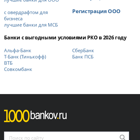
Регистрация ООО
с овердрафтом для
бизнеса
лучшие банки для МСБ
Банки с выгодными условиями РКО в 2026 году
Альфа-Банк
СберБанк
Т-Банк (Тинькофф)
Банк ПСБ
ВТБ
Совкомбанк