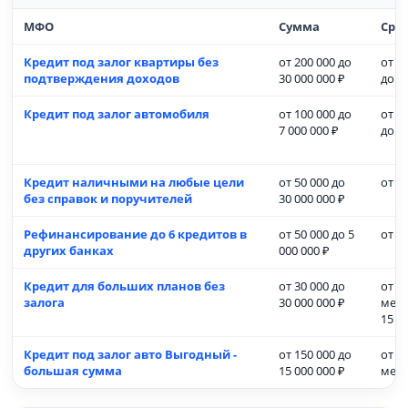
МФО
Сумма
Сро
Кредит под залог квартиры без
от 200 000 до
от 3
подтверждения доходов
30 000 000 ₽
до 1
Кредит под залог автомобиля
от 100 000 до
от 3
7 000 000 ₽
до 7
Кредит наличными на любые цели
от 50 000 до
от 1 
без справок и поручителей
30 000 000 ₽
Рефинансирование до 6 кредитов в
от 50 000 до 5
от 1 
других банках
000 000 ₽
Кредит для больших планов без
от 30 000 до
от 1
залога
30 000 000 ₽
меся
15 л
Кредит под залог авто Выгодный -
от 150 000 до
от 1
большая сумма
15 000 000 ₽
мес