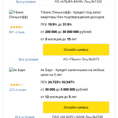
Все условия
АО «АЛЬФА-БАНК» Лиц.№1326
Т-Банк (Тинькофф) - Кредит под залог
квартиры без подтверждения доходов
ПСК
19
,
9
% до
31
,
9
%
от
200 000
до
30 000 000
рублей
801 отзыв
от
3
месяцев до
15
лет
Онлайн-заявка
Все условия
АО «ТБанк» Лиц.№2673
Ак Барс - Кредит наличными на любые
цели на 5 лет
ПСК
24
,
723
%-
52
,
547
%
от
30 000
до
5 000 000
рублей
223 отзыва
от
12
месяцев до
5
лет
Онлайн-заявка
Все условия
ПАО «АК БАРС» БАНК Лиц.№2590