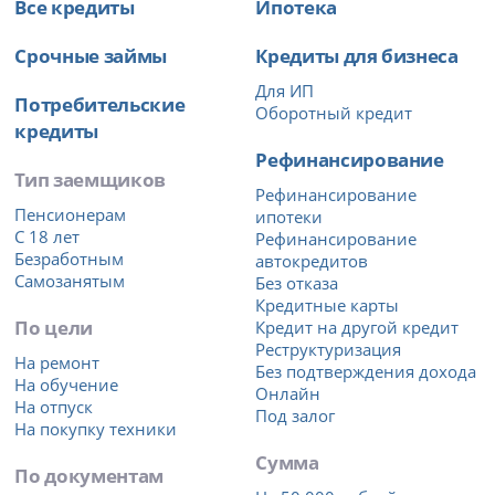
Все кредиты
Ипотека
Срочные займы
Кредиты для бизнеса
Для ИП
Потребительские
Оборотный кредит
кредиты
Рефинансирование
Тип заемщиков
Рефинансирование
Пенсионерам
ипотеки
С 18 лет
Рефинансирование
Безработным
автокредитов
Самозанятым
Без отказа
Кредитные карты
По цели
Кредит на другой кредит
Реструктуризация
На ремонт
Без подтверждения дохода
На обучение
Онлайн
На отпуск
Под залог
На покупку техники
Сумма
По документам