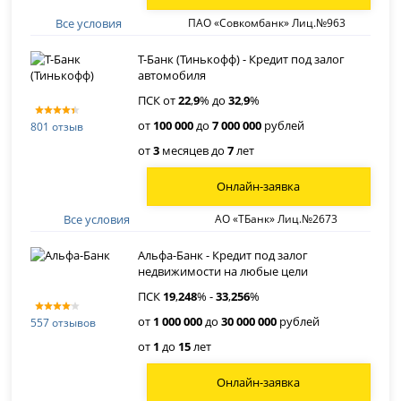
Все условия
ПАО «Совкомбанк» Лиц.№963
Т-Банк (Тинькофф) - Кредит под залог
автомобиля
ПСК от
22
,
9
% до
32
,
9
%
от
100 000
до
7 000 000
рублей
801 отзыв
от
3
месяцев до
7
лет
Онлайн-заявка
Все условия
АО «ТБанк» Лиц.№2673
Альфа-Банк - Кредит под залог
недвижимости на любые цели
ПСК
19
,
248
% -
33
,
256
%
от
1 000 000
до
30 000 000
рублей
557 отзывов
от
1
до
15
лет
Онлайн-заявка