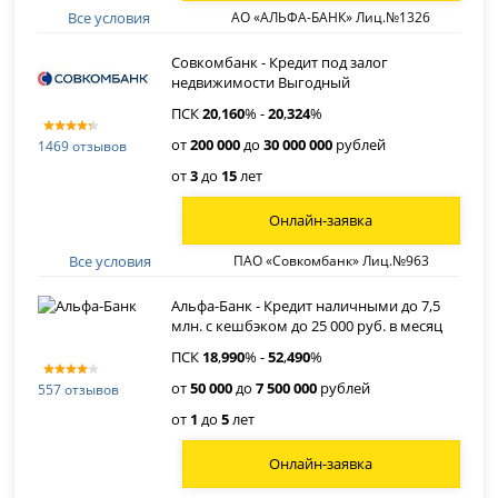
Все условия
АО «АЛЬФА-БАНК» Лиц.№1326
Совкомбанк - Кредит под залог
недвижимости Выгодный
ПСК
20
,
160
% -
20
,
324
%
от
200 000
до
30 000 000
рублей
1469 отзывов
от
3
до
15
лет
Онлайн-заявка
Все условия
ПАО «Совкомбанк» Лиц.№963
Альфа-Банк - Кредит наличными до 7,5
млн. с кешбэком до 25 000 руб. в месяц
ПСК
18
,
990
% -
52
,
490
%
от
50 000
до
7 500 000
рублей
557 отзывов
от
1
до
5
лет
Онлайн-заявка