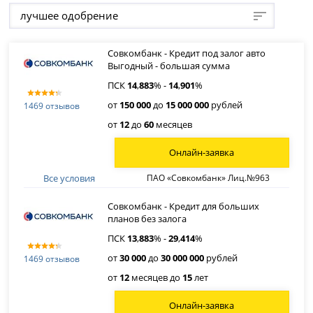
лучшее одобрение
Совкомбанк - Кредит под залог авто
Выгодный - большая сумма
ПСК
14
,
883
% -
14
,
901
%
от
150 000
до
15 000 000
рублей
1469 отзывов
от
12
до
60
месяцев
Онлайн-заявка
Все условия
ПАО «Совкомбанк» Лиц.№963
Совкомбанк - Кредит для больших
планов без залога
ПСК
13
,
883
% -
29
,
414
%
от
30 000
до
30 000 000
рублей
1469 отзывов
от
12
месяцев до
15
лет
Онлайн-заявка