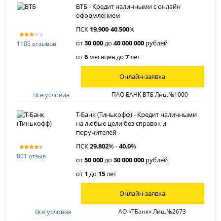
ВТБ - Кредит наличными с онлайн
оформлением
ПСК
19
,
900
-
40
,
500
%
от
30 000
до
40 000 000
рублей
1105 отзывов
от
6
месяцев до
7
лет
Онлайн-заявка
Все условия
ПАО БАНК ВТБ Лиц.№1000
Т-Банк (Тинькофф) - Кредит наличными
на любые цели без справок и
поручителей
ПСК
29
,
802
% -
40
,
0
%
801 отзыв
от
50 000
до
30 000 000
рублей
от
1
до
15
лет
Онлайн-заявка
Все условия
АО «ТБанк» Лиц.№2673