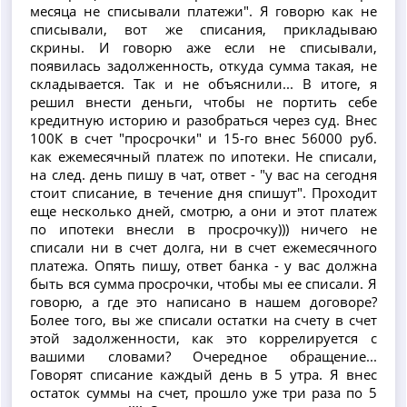
месяца не списывали платежи". Я говорю как не
списывали, вот же списания, прикладываю
скрины. И говорю аже если не списывали,
появилась задолженность, откуда сумма такая, не
складывается. Так и не объяснили... В итоге, я
решил внести деньги, чтобы не портить себе
кредитную историю и разобраться через суд. Внес
100К в счет "просрочки" и 15-го внес 56000 руб.
как ежемесячный платеж по ипотеки. Не списали,
на след. день пишу в чат, ответ - "у вас на сегодня
стоит списание, в течение дня спишут". Проходит
еще несколько дней, смотрю, а они и этот платеж
по ипотеки внесли в просрочку))) ничего не
списали ни в счет долга, ни в счет ежемесячного
платежа. Опять пишу, ответ банка - у вас должна
быть вся сумма просрочки, чтобы мы ее списали. Я
говорю, а где это написано в нашем договоре?
Более того, вы же списали остатки на счету в счет
этой задолженности, как это коррелируется с
вашими словами? Очередное обращение...
Говорят списание каждый день в 5 утра. Я внес
остаток суммы на счет, прошло уже три раза по 5