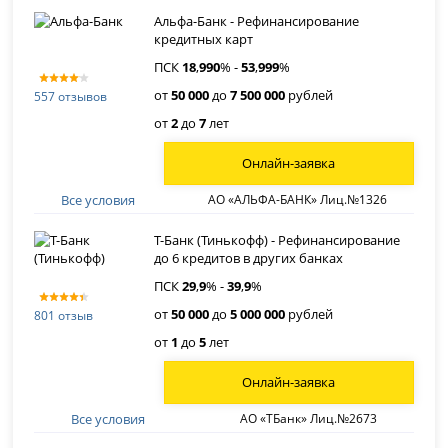
Альфа-Банк - Рефинансирование
кредитных карт
ПСК
18
,
990
% -
53
,
999
%
от
50 000
до
7 500 000
рублей
557 отзывов
от
2
до
7
лет
Онлайн-заявка
Все условия
АО «АЛЬФА-БАНК» Лиц.№1326
Т-Банк (Тинькофф) - Рефинансирование
до 6 кредитов в других банках
ПСК
29
,
9
% -
39
,
9
%
от
50 000
до
5 000 000
рублей
801 отзыв
от
1
до
5
лет
Онлайн-заявка
Все условия
АО «ТБанк» Лиц.№2673