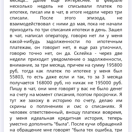
несколько недель не списывали платеж по
ипотеке, писал им в чат, в итоге недели через три
списали. После этого эпизода, не
взаимодействовал с ними до мая, пока не начали
приходить по три списания ипотеки в день. Зашел
в чат, написал оператору, говорю нет ли у меня
какой-нибудь задолженности по ипотечным
платежам, он говорит нет, я еще раз утиочнил,
говорю точно нет, он да. Склейка - через две
недели приходит уведомление о задолженности,
внимание, за три месяца, причем на сумму 195800
руб, тогда как платеж по ипотеке у меня был
55803, то есть даже если и так, то за 3 месяца
получается 168000 руб, но никак не 195000 руб.
Пишу в чат, они мне говорят у вас не было денег
на счету на момент списания, поэтом просрочки. Я
тут же захожу в историю по счету, делаю им
скрины о поплнениях и смс о списаниях. Я
человек ответственный, вношу платежи вовремя,
у меня идеальная кредитная история, теперь
уместно дополнить "была". После кучи обращений
на обращение мне говорят "была тех ошибка, три