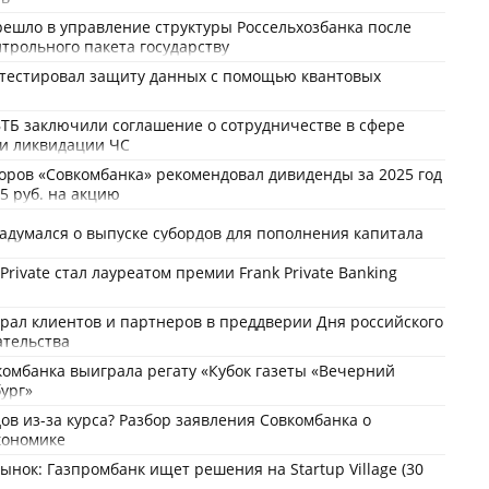
решло в управление структуры Россельхозбанка после
трольного пакета государству
отестировал защиту данных с помощью квантовых
ТБ заключили соглашение о сотрудничестве в сфере
 и ликвидации ЧС
оров «Совкомбанка» рекомендовал дивиденды за 2025 год
35 руб. на акцию
адумался о выпуске субордов для пополнения капитала
Private стал лауреатом премии Frank Private Banking
рал клиентов и партнеров в преддверии Дня российского
тельства
омбанка выиграла регату «Кубок газеты «Вечерний
ург»
ов из-за курса? Разбор заявления Совкомбанка о
кономике
ынок: Газпромбанк ищет решения на Startup Village (30