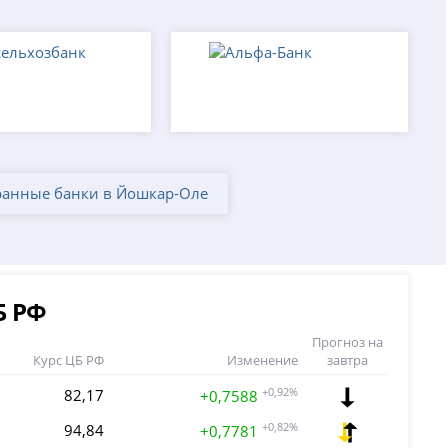
ранные банки в Йошкар-Оле
Б РФ
Прогноз на
Курс ЦБ РФ
Изменение
завтра
82,17
+0,92%
+0,7588
94,84
+0,82%
+0,7781