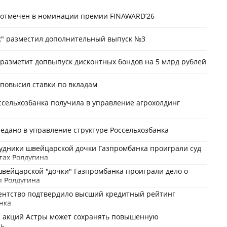
 отмечен в номинации премии FINAWARD’26
к" разместил дополнительный выпуск №3
разметит допвыпуск дисконтных бондов на 5 млрд рублей
повысил ставки по вкладам
ссельхозбанка получила в управление агрохолдинг
редано в управление структуре Россельхозбанка
удники швейцарской дочки Газпромбанка проиграли суд
етах Ролдугина
вейцарской "дочки" Газпромбанка проиграли дело о
я Ролдугина
гентство подтвердило высший кредитный рейтинг
нка
а акций Астры может сохранять повышенную
ть