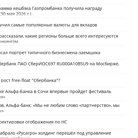
рамма кешбэка Газпромбанка получила награду
30 мая 2026 г.)
вучил самые популярные валюты для вкладов
рассказали, какие регионы больше всего интересуются
анкингом
исал портрет типичного бизнесмена-заемщика
бербанк ПАО СберИОС697 RU000A10B5U9 на Мосбирже,
рост free-float "Сбербанка"?
ке Альфа-Банка в Сочи впервые пройдет фестиваль
ти»
ов, Альфа-банк: «Мы не любим слово «партнерство», мы
ы»
ректировки отображения по НС
забрало «Русагро» холдинг перешёл под управление