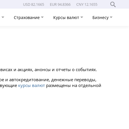
USD 82.1665
EUR 94.8366
CNY 12.1655
и
Страхование
Курсы валют
Бизнесу
висах и акциях, анонсы и отчеты о событиях.
ое и автокредитование, денежные переводы,
ствующие
курсы валют
размещены на отдельной