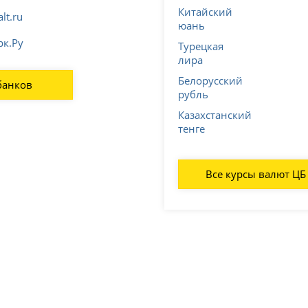
Китайский
lt.ru
юань
рк.Ру
Турецкая
лира
Белорусский
банков
рубль
Казахстанский
тенге
Все курсы валют ЦБ