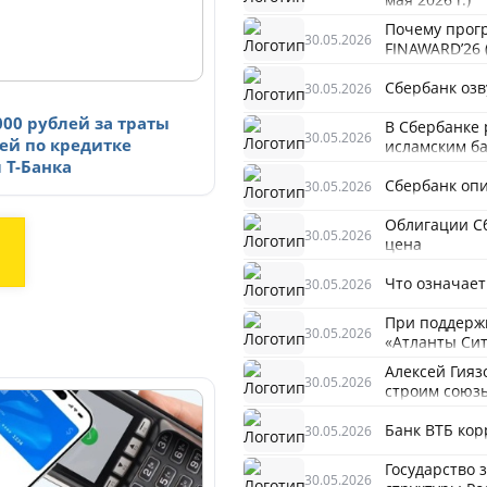
Почему прог
30.05.2026
FINAWARD’26 (
Сбербанк оз
30.05.2026
00 рублей за траты
В Сбербанке 
30.05.2026
ей по кредитке
исламским б
 Т-Банка
Сбербанк оп
30.05.2026
Облигации С
30.05.2026
цена
Что означает 
30.05.2026
При поддерж
30.05.2026
«Атланты Си
Алексей Гияз
30.05.2026
строим союз
Банк ВТБ кор
30.05.2026
Государство 
30.05.2026