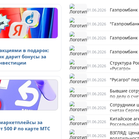
Газпромбанк
01.06.2026
"Газпромбан
01.06.2026
Газпромбанк 
01.06.2026
 акциями в подарок:
Газпромбанк 
01.06.2026
нк дарит бонусы за
нвестиции
Структура Ро
01.06.2026
«Русагро»
"Русагро" пе
01.06.2026
Бывшие сотр
01.06.2026
по делу о сч
Сотрудники ш
01.06.2026
счетах Серге
Китайское а
01.06.2026
 маркетплейсы за
Россельхозба
т 500 ₽ по карте МТС
ВЗГЛЯД: Цен
01.06.2026
волатильнос