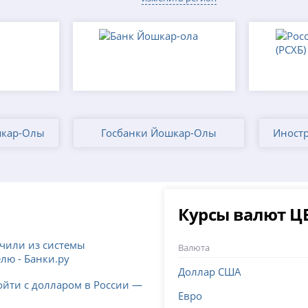
шкар-Олы
Госбанки Йошкар-Олы
Иност
Курсы валют Ц
ючили из системы
Валюта
лю - Банки.ру
Доллар США
ойти с долларом в России —
Евро