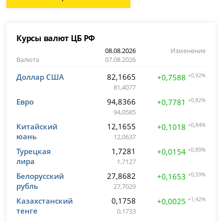
Курсы валют ЦБ РФ
08.08.2026
Изменение
Валюта
07.08.2026
Доллар США
82,1665
+0,92%
+0,7588
81,4077
Евро
94,8366
+0,82%
+0,7781
94,0585
Китайский
12,1655
+0,84%
+0,1018
юань
12,0637
Турецкая
1,7281
+0,89%
+0,0154
лира
1,7127
Белорусский
27,8682
+0,59%
+0,1653
рубль
27,7029
Казахстанский
0,1758
+1,42%
+0,0025
тенге
0,1733