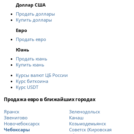
Доллар США
Продать доллары
Купить доллары
Евро
Продать евро
Юань
Продать юань
Купить юань
Курсы валют ЦБ России
Курс биткоина
Курс USDT
Продажа евро в ближайших городах
Яранск
Зеленодольск
Звенигово
Канаш
Новочебоксарск
Козьмодемьянск
Чебоксары
Советск (Кировская