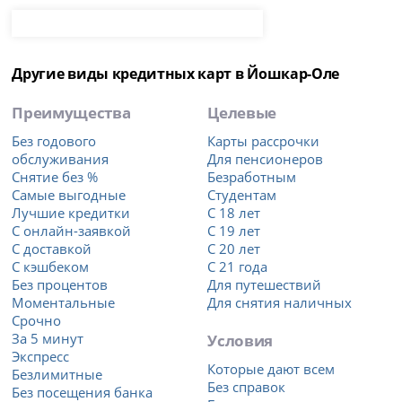
Другие виды кредитных карт в Йошкар-Оле
Преимущества
Целевые
Без годового
Карты рассрочки
обслуживания
Для пенсионеров
Снятие без %
Безработным
Самые выгодные
Студентам
Лучшие кредитки
С 18 лет
С онлайн-заявкой
С 19 лет
С доставкой
С 20 лет
С кэшбеком
С 21 года
Без процентов
Для путешествий
Моментальные
Для снятия наличных
Срочно
За 5 минут
Условия
Экспресс
Которые дают всем
Безлимитные
Без справок
Без посещения банка